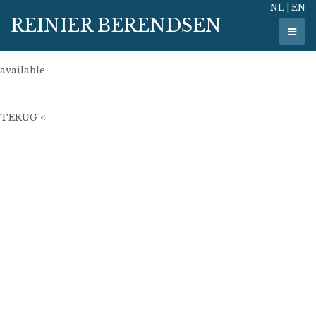
NL
|
EN
1 juli 2018
REINIER BERENDSEN
300 cm x 90 cm
oil on linen
available
27500€
TERUG <