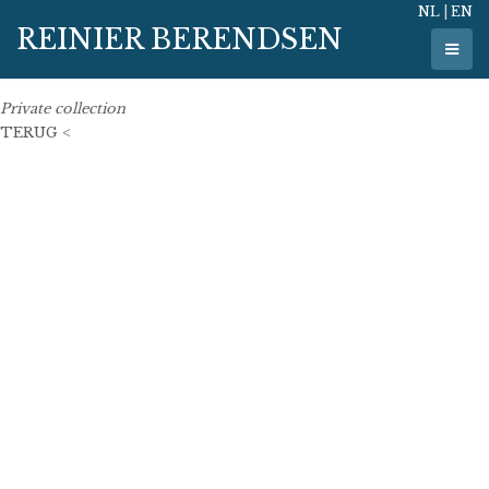
NL
|
EN
1 juli 2016
REINIER BERENDSEN
50 x 50 cm
oil on linen
Private collection
TERUG <