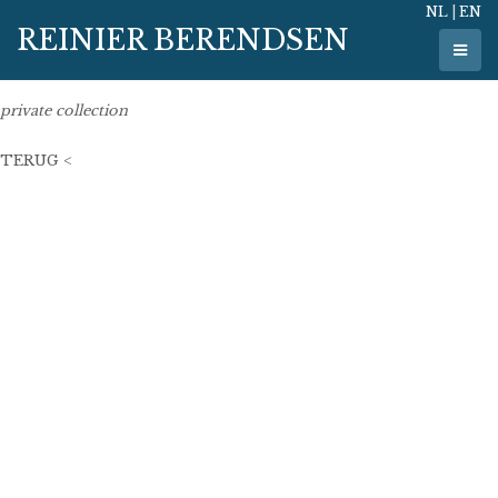
NL
|
EN
24 januari 2025
REINIER BERENDSEN
100 cm x 100 cm
oil on linen
private collection
14500€
TERUG <