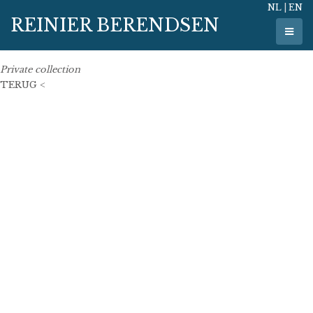
NL
|
EN
12 januari 2019
REINIER BERENDSEN
50 cm x 50 cm
oil on linen
Private collection
TERUG <