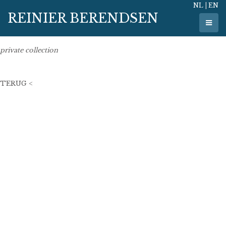
NL
|
EN
27 februari 2023
REINIER BERENDSEN
100 x 100 cm
oil on linen
private collection
TERUG <